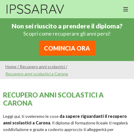
M
Cor
Non sei riuscito a prendere il diploma?
Di
Scopri come recuperare gli anni persi!
Ing
Re
COMINCIA ORA
An
Sco
Home
/
Recupero anni scolastici
/
Sc
Recupero anni scolastici a Carona
Pri
Sc
RECUPERO ANNI SCOLASTICI A
Ser
CARONA
Leggi qui, ti sveleremo le cose
da sapere riguardanti il recupero
anni scolastici a Carona
. Il diploma di formazione liceale ti regalerà
soddisfazione e grazie a codesto approccio ti alleggerirà per