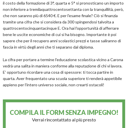
il costo della formazione di 3°, quarta e 5° si pronosticano un importo
non inferiore a tremilaquattrocentosettanta con la tranquillità, però,
che non saranno più di 6540 €. E per l'esame finale? Ciò si finanzia
tramite una cifra che si considera da 300 spingendosi talvolta a
quattrocentocinquantacinque E. Ora hai l'opportunità di afferrare
bene le uscite economiche di cui si ha bisogno. Importante è poi
sapere che per il recupero anni scolastici prezzi e tasse saliranno di
fascia in virtù degli anni che ti separano dal diploma.
La cifra per portare a termine l'educazione scolastica vicino a Carona
vedrà una salita in maniera conforme alla reputazione di chi vi lavora.
E' opportuno ricordare una cosa di spessore: ti tocca partire in
quarta. Aver frequentato una scuola superiore ti renderà appetibile
appieno per l'intero universo sociale, non crearti ostacoli!
COMPILA IL FORM
SENZA IMPEGNO!
Verrai rincontattato al più presto