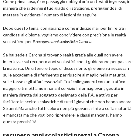
Come prima cosa, è un passaggio obbligatorio un test di ingresso, in
maniera che si delinei il tuo grado di istruzione, prefiggendosi di
mettere in evidenza il numero di lezioni da seguire.
Dopo questo tema, con garanzie come indirizzo mail per finire tra i
candidati al diploma, vogliamo condividere con precisione le realtà
scolastiche per
il recupero anni scolastici a Carona
.
Se hai sede a Carona si trovano realtà grazie alle quali non avere
incertezze sul recupero anni scolastici, che ti guideranno per passare
la maturità. Un ulteriore topic di discussione: gli elementi necessari
sulle accademie di riferimento per riuscire al meglio nella maturità,
sulle tasse e gli affari essenziali. Tra i collegamenti con un traffico
maggiore ti mettiamo innanzi il servizio Informagiovani, gestito in
maniera diretta dal soggetto designato della P.A. e attivo per
facilitare le scelte scolastiche di tutti i giovani che non hanno ancora
25 anni. Ma anche tutti coloro non più giovanissimi e a cui la maturità
è mancata ma che vogliono riprendere le classi mancanti, hanno
questa possibilità.
recupero anni scolastici prezzi a Carona