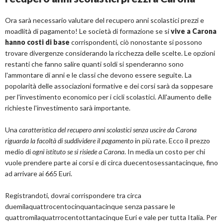
Ora sarà necessario valutare del recupero anni scolastici prezzi e
moadlità di pagamento! Le società di formazione se si
vive a Carona
hanno costi di base
corrispondenti, ciò nonostante si possono
trovare divergenze considerando la ricchezza delle scelte. Le opzioni
restanti che fanno salire quanti soldi si spenderanno sono
l'ammontare di anni e le classi che devono essere seguite. La
popolarità delle associazioni formative e dei corsi sarà da soppesare
per l'investimento economico per i cicli scolastici. All'aumento delle
richieste l'investimento sarà importante.
Una
caratteristica del recupero anni scolastici senza uscire da Carona
riguarda la facoltà di suddividere il pagamento
in più rate. Ecco il prezzo
medio di
ogni istituto se si risiede a Carona
. In media un costo per chi
vuole prendere parte ai corsi e di circa duecentosessantacinque, fino
ad arrivare ai 665 Euri.
Registrandoti, dovrai corrispondere tra circa
duemilaquattrocentocinquantacinque senza passare le
quattromilaquatrrocentottantacinque Euri e vale per tutta Italia. Per