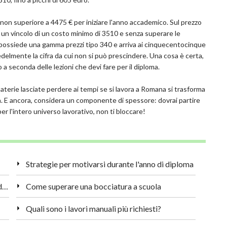
 non superiore a 4475 € per iniziare l'anno accademico. Sul prezzo
 un vincolo di un costo minimo di 3510 e senza superare le
e possiede una gamma prezzi tipo 340 e arriva ai cinquecentocinque
edelmente la cifra da cui non si può prescindere. Una cosa è certa,
 a seconda delle lezioni che devi fare per il diploma.
aterie lasciate perdere ai tempi se si lavora a Romana si trasforma
iva. E ancora, considera un componente di spessore: dovrai partire
per l'intero universo lavorativo, non ti bloccare!
Strategie per motivarsi durante l'anno di diploma
Università o lavoro post diploma: la guida per decidere
Come superare una bocciatura a scuola
Quali sono i lavori manuali più richiesti?