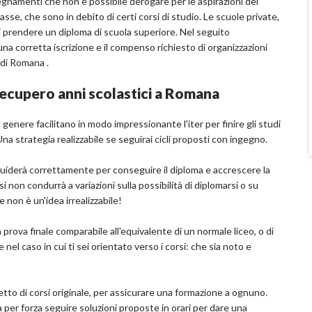
segnamenti che non è possibile derogare per le aspirazioni dei
sse, che sono in debito di certi corsi di studio. Le scuole private,
i prendere un diploma di scuola superiore. Nel seguito
una corretta iscrizione e il compenso richiesto di organizzazioni
 di Romana .
recupero anni scolastici a Romana
l genere facilitano in modo impressionante l'iter per finire gli studi
Una strategia realizzabile se seguirai cicli proposti con ingegno.
 guiderà correttamente per conseguire il diploma e accrescere la
i non condurrà a variazioni sulla possibilità di diplomarsi o su
 non è un'idea irrealizzabile!
 prova finale comparabile all'equivalente di un normale liceo, o di
nel caso in cui ti sei orientato verso i corsi: che sia noto e
etto di corsi originale, per assicurare una formazione a ognuno.
 per forza seguire soluzioni proposte in orari per dare una