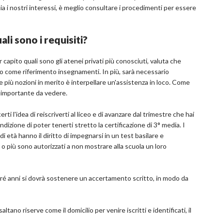
hia i nostri interessi, è meglio consultare i procedimenti per essere
li sono i requisiti?
r capito quali sono gli atenei privati più conosciuti, valuta che
nno come riferimento insegnamenti. In più, sarà necessario
ere più nozioni in merito è interpellare un'assistenza in loco. Come
ù importante da vedere.
i l'idea di reiscriverti al liceo e di avanzare dal trimestre che hai
izione di poter tenerti stretto la certificazione di 3° media. I
 età hanno il diritto di impegnarsi in un test basilare e
i o più sono autorizzati a non mostrare alla scuola un loro
tré anni si dovrà sostenere un accertamento scritto, in modo da
ano riserve come il domicilio per venire iscritti e identificati, il