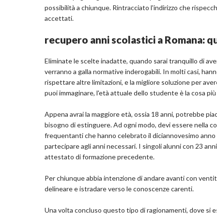
possibilità a chiunque. Rintracciato l'indirizzo che rispecc
accettati.
recupero anni scolastici a Romana: qua
Eliminate le scelte inadatte, quando sarai tranquillo di ave
verranno a galla normative inderogabili. In molti casi, ha
rispettare altre limitazioni, e la migliore soluzione per av
puoi immaginare, l'età attuale dello studente è la cosa pi
Appena avrai la maggiore età, ossia 18 anni, potrebbe piacert
bisogno di estinguere. Ad ogni modo, devi essere nella cond
frequentanti che hanno celebrato il diciannovesimo anno di
partecipare agli anni necessari. I singoli alunni con 23 ann
attestato di formazione precedente.
Per chiunque abbia intenzione di andare avanti con venti
delineare e istradare verso le conoscenze carenti.
Una volta concluso questo tipo di ragionamenti, dove si esalt