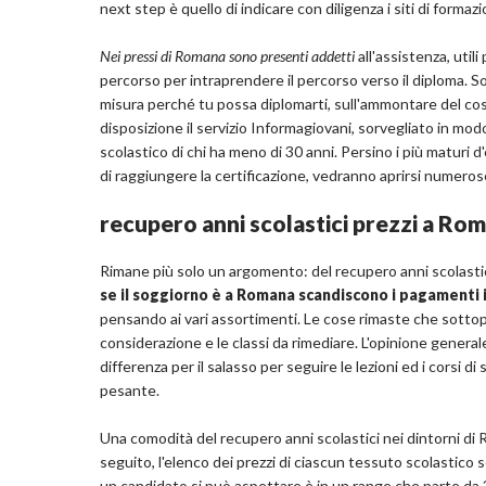
next step è quello di indicare con diligenza i siti di forma
Nei pressi di Romana sono presenti addetti
all'assistenza, util
percorso per intraprendere il percorso verso il diploma. So
misura perché tu possa diplomarti, sull'ammontare del costo 
disposizione il servizio Informagiovani, sorvegliato in mod
scolastico di chi ha meno di 30 anni. Persino i più maturi
di raggiungere la certificazione, vedranno aprirsi numeros
recupero anni scolastici prezzi a Ro
Rimane più solo un argomento: del recupero anni scolastic
se il soggiorno è a Romana scandiscono i pagamenti 
pensando ai vari assortimenti. Le cose rimaste che sottopo
considerazione e le classi da rimediare. L'opinione generale
differenza per il salasso per seguire le lezioni ed i corsi d
pesante.
Una comodità del recupero anni scolastici nei dintorni di R
seguito, l'elenco dei prezzi di ciascun tessuto scolastico 
un candidato si può aspettare è in un range che parte da 3