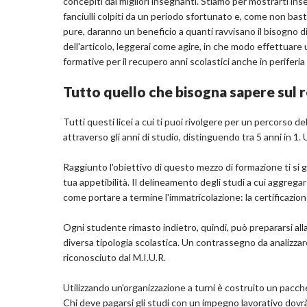
concepiti dai migliori insegnanti. Stiamo per mostrarti in
fanciulli colpiti da un periodo sfortunato e, come non basta
pure, daranno un beneficio a quanti ravvisano il bisogno d
dell'articolo, leggerai come agire, in che modo effettuare 
formative per il recupero anni scolastici anche in periferia
Tutto quello che bisogna sapere sul 
Tutti questi licei a cui ti puoi rivolgere per un percorso de
attraverso gli anni di studio, distinguendo tra 5 anni in 1. 
Raggiunto l'obiettivo di questo mezzo di formazione ti si
tua appetibilità. Il delineamento degli studi a cui aggregars
come portare a termine l'immatricolazione: la certificazione
Ogni studente rimasto indietro, quindi, può prepararsi alla
diversa tipologia scolastica. Un contrassegno da analizzare 
riconosciuto dal M.I.U.R.
Utilizzando un'organizzazione a turni è costruito un pacch
Chi deve pagarsi gli studi con un impegno lavorativo dovrà