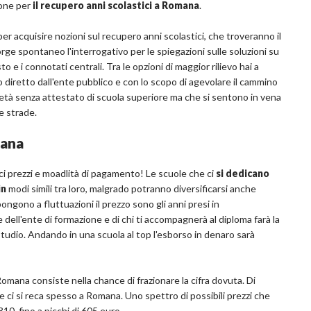
zione per
il recupero anni scolastici a Romana
.
i per acquisire nozioni sul recupero anni scolastici, che troveranno il
rge spontaneo l'interrogativo per le spiegazioni sulle soluzioni su
e i connotati centrali. Tra le opzioni di maggior rilievo hai a
o diretto dall'ente pubblico e con lo scopo di agevolare il cammino
 d'età senza attestato di scuola superiore ma che si sentono in vena
e strade.
mana
i prezzi e moadlità di pagamento! Le scuole che ci
si dedicano
in
modi simili tra loro, malgrado potranno diversificarsi anche
ngono a fluttuazioni il prezzo sono gli anni presi in
 dell'ente di formazione e di chi ti accompagnerà al diploma farà la
i studio. Andando in una scuola al top l'esborso in denaro sarà
omana consiste nella chance di frazionare la cifra dovuta. Di
se ci si reca spesso a Romana. Uno spettro di possibili prezzi che
10, fino a picchi di 605 euro.