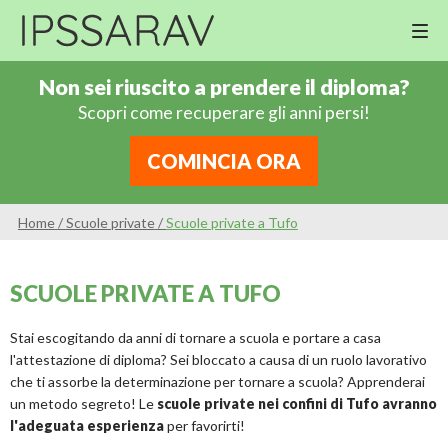
M
Cor
Non sei riuscito a prendere il diploma?
Di
Scopri come recuperare gli anni persi!
Ing
Re
COMINCIA ORA
An
Sco
Home
/
Scuole private
/
Scuole private a Tufo
Sc
Pri
SCUOLE PRIVATE A TUFO
Sc
Ser
Stai escogitando da anni di tornare a scuola e portare a casa
l'attestazione di diploma? Sei bloccato a causa di un ruolo lavorativo
che ti assorbe la determinazione per tornare a scuola? Apprenderai
un metodo segreto! Le
scuole private nei confini di Tufo avranno
l'adeguata esperienza
per favorirti!