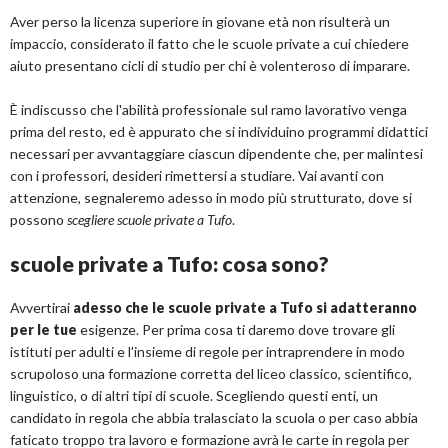
Aver perso la licenza superiore in giovane età non risulterà un
impaccio, considerato il fatto che le scuole private a cui chiedere
aiuto presentano cicli di studio per chi è volenteroso di imparare.
È indiscusso che l'abilità professionale sul ramo lavorativo venga
prima del resto, ed è appurato che si individuino programmi didattici
necessari per avvantaggiare ciascun dipendente che, per malintesi
con i professori, desideri rimettersi a studiare. Vai avanti con
attenzione, segnaleremo adesso in modo più strutturato, dove si
possono
scegliere scuole private a Tufo
.
scuole private a Tufo: cosa sono?
Avvertirai
adesso che le scuole private a Tufo si adatteranno
per le tue
esigenze. Per prima cosa ti daremo dove trovare gli
istituti per adulti e l'insieme di regole per intraprendere in modo
scrupoloso una formazione corretta del liceo classico, scientifico,
linguistico, o di altri tipi di scuole. Scegliendo questi enti, un
candidato in regola che abbia tralasciato la scuola o per caso abbia
faticato troppo tra lavoro e formazione avrà le carte in regola per