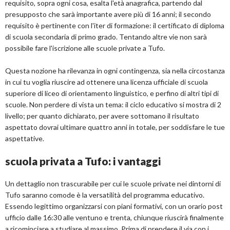
requisito, sopra ogni cosa, esalta l'età anagrafica, partendo dal
presupposto che sarà importante avere più di 16 anni; il secondo
requisito è pertinente con l'iter di formazione: il certificato di diploma
di scuola secondaria di primo grado. Tentando altre vie non sarà
possibile fare l'iscrizione alle scuole private a Tufo.
Questa nozione ha rilevanza in ogni contingenza, sia nella circostanza
in cui tu voglia riuscire ad ottenere una licenza ufficiale di scuola
superiore di liceo di orientamento linguistico, e perfino di altri tipi di
scuole. Non perdere di vista un tema: il ciclo educativo si mostra di 2
livello; per quanto dichiarato, per avere sottomano il risultato
aspettato dovrai ultimare quattro anni in totale, per soddisfare le tue
aspettative.
scuola privata a Tufo: i vantaggi
Un dettaglio non trascurabile per cui le scuole private nei dintorni di
Tufo saranno comode è la versatilità del programma educativo.
Essendo legittimo organizzarsi con piani formativi, con un orario post
ufficio dalle 16:30 alle ventuno e trenta, chiunque riuscirà finalmente
a ricominciare a studiare al massimo. Prima di prendere il via con i