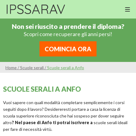
M
Cor
Non sei riuscito a prendere il diploma?
Di
Scopri come recuperare gli anni persi!
Ing
Re
COMINCIA ORA
An
Sco
Home
/
Scuole serali
/
Scuole serali a Anfo
Sc
Pri
SCUOLE SERALI A ANFO
Sc
Ser
Vuoi sapere con quali modalità completare semplicemente i corsi
seguiti dopo il lavoro? Desidereresti portare a casa la licenza di
scuola superiore riconosciuta che hai sospeso per dover seguire
altro
? Nel paese di Anfo ti potrai iscrivere a
scuole serali ideali
per fare di necessità virtù.