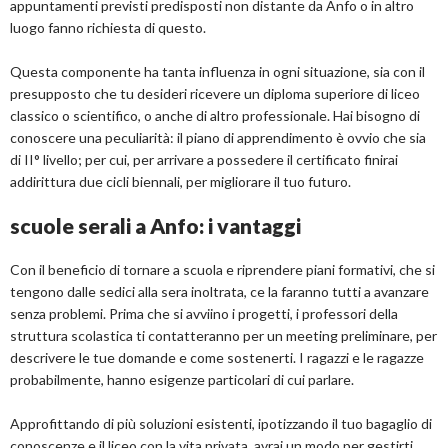
appuntamenti previsti predisposti non distante da Anfo o in altro
luogo fanno richiesta di questo.
Questa componente ha tanta influenza in ogni situazione, sia con il
presupposto che tu desideri ricevere un diploma superiore di liceo
classico o scientifico, o anche di altro professionale. Hai bisogno di
conoscere una peculiarità: il piano di apprendimento è ovvio che sia
di II° livello; per cui, per arrivare a possedere il certificato finirai
addirittura due cicli biennali, per migliorare il tuo futuro.
scuole serali a Anfo: i vantaggi
Con il beneficio di tornare a scuola e riprendere piani formativi, che si
tengono dalle sedici alla sera inoltrata, ce la faranno tutti a avanzare
senza problemi. Prima che si avviino i progetti, i professori della
struttura scolastica ti contatteranno per un meeting preliminare, per
descrivere le tue domande e come sostenerti. I ragazzi e le ragazze
probabilmente, hanno esigenze particolari di cui parlare.
Approfittando di più soluzioni esistenti, ipotizzando il tuo bagaglio di
conoscenze e il liceo con la vita privata, avrai un modo per gestirti