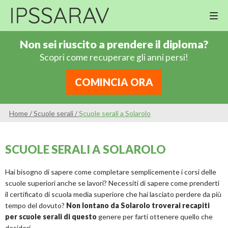
M
Cor
Non sei riuscito a prendere il diploma?
Di
Scopri come recuperare gli anni persi!
Ing
Re
COMINCIA ORA
An
Sco
Home
/
Scuole serali
/
Scuole serali a Solarolo
Sc
Pri
SCUOLE SERALI A SOLAROLO
Sc
Ser
Hai bisogno di sapere come completare semplicemente i corsi delle
scuole superiori anche se lavori? Necessiti di sapere come prenderti
il certificato di scuola media superiore che hai lasciato perdere da più
tempo del dovuto?
Non lontano da Solarolo troverai recapiti
per scuole serali di questo
genere per farti ottenere quello che
desideri.