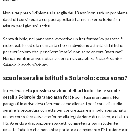
Non aver preso il diploma alla soglia dei 18 anni non sarà un problema,
dacché i corsi serali a cui puoi appellarti hanno in serbo lezioni su
misura per i giovani iscritti.
Senza dubbio, nel panorama lavorativo un iter formativo passato è
inderogabile, ed è la normalità che si individuino attività didattiche
per tutti coloro che, per diversi motivi, non sono ancora "maturati".
Nei paragrafi in arrivo potrai scoprire i ragguagli
per le scuole serali a
Solarolo in modo più chiaro
.
scuole serali e istituti a Solarolo: cosa sono?
Intenderai nella
prossima sezione dell'articolo che le scuole
serali a Solarolo daranno man forte
per i tuoi programmi. Nei
paragrafi in arrivo descriveremo come allenarti per i corsi di studio
serali e la procedura corretta per concretizzare in modo appropriato
un percorso formativo conforme alla legislazione di un liceo, o di altro
IIS. Avendo a disposizione soggetti competenti, ogni studente
rimasto indietro che non abbia portato a compimento l’istruzione o in