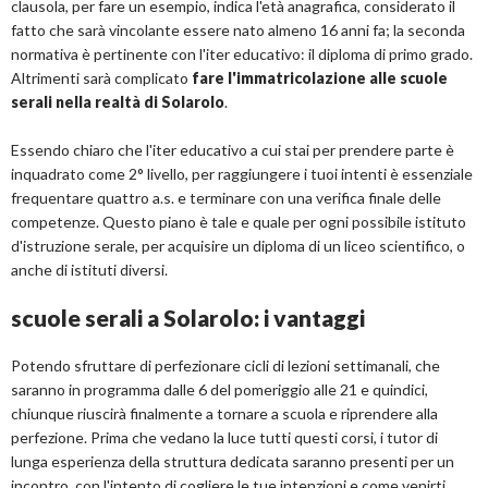
clausola, per fare un esempio, indica l'età anagrafica, considerato il
fatto che sarà vincolante essere nato almeno 16 anni fa; la seconda
normativa è pertinente con l'iter educativo: il diploma di primo grado.
Altrimenti sarà complicato
fare l'immatricolazione alle scuole
serali nella realtà di Solarolo
.
Essendo chiaro che l'iter educativo a cui stai per prendere parte è
inquadrato come 2° livello, per raggiungere i tuoi intenti è essenziale
frequentare quattro a.s. e terminare con una verifica finale delle
competenze. Questo piano è tale e quale per ogni possibile istituto
d'istruzione serale, per acquisire un diploma di un liceo scientifico, o
anche di istituti diversi.
scuole serali a Solarolo: i vantaggi
Potendo sfruttare di perfezionare cicli di lezioni settimanali, che
saranno in programma dalle 6 del pomeriggio alle 21 e quindici,
chiunque riuscirà finalmente a tornare a scuola e riprendere alla
perfezione. Prima che vedano la luce tutti questi corsi, i tutor di
lunga esperienza della struttura dedicata saranno presenti per un
incontro, con l'intento di cogliere le tue intenzioni e come venirti