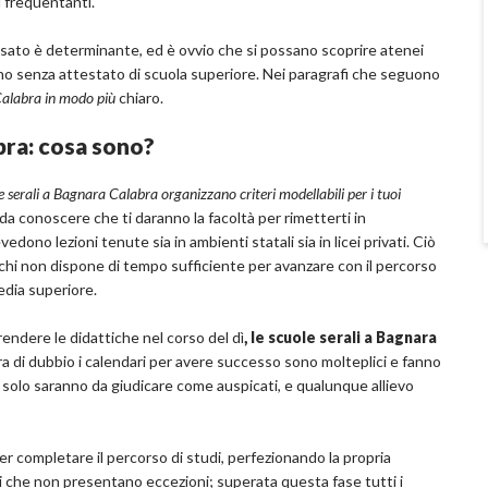
i frequentanti.
assato è determinante, ed è ovvio che si possano scoprire atenei
, sono senza attestato di scuola superiore. Nei paragrafi che seguono
 Calabra in modo più
chiaro.
abra: cosa sono?
e serali a Bagnara Calabra organizzano criteri modellabili per i tuoi
a conoscere che ti daranno la facoltà per rimetterti in
edono lezioni tenute sia in ambienti statali sia in licei privati. Ciò
a chi non dispone di tempo sufficiente per avanzare con il percorso
edia superiore.
prendere le didattiche nel corso del dì
, le scuole serali a Bagnara
a di dubbio i calendari per avere successo sono molteplici e fanno
solo saranno da giudicare come auspicati, e qualunque allievo
à per completare il percorso di studi, perfezionando la propria
iti che non presentano eccezioni; superata questa fase tutti i