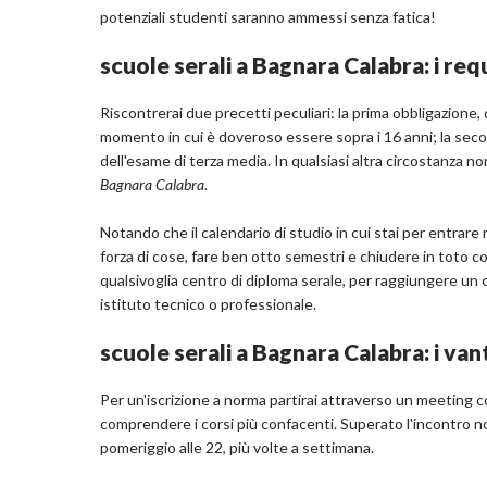
potenziali studenti saranno ammessi senza fatica!
scuole serali a Bagnara Calabra: i requ
Riscontrerai due precetti peculiari: la prima obbligazione,
momento in cui è doveroso essere sopra i 16 anni; la secon
dell'esame di terza media. In qualsiasi altra circostanza non
Bagnara Calabra
.
Notando che il calendario di studio in cui stai per entrare r
forza di cose, fare ben otto semestri e chiudere in toto c
qualsivoglia centro di diploma serale, per raggiungere un c
istituto tecnico o professionale.
scuole serali a Bagnara Calabra: i van
Per un'iscrizione a norma partirai attraverso un meeting 
comprendere i corsi più confacenti. Superato l'incontro no
pomeriggio alle 22, più volte a settimana.