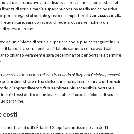
schema formativo a tua disposizione, al fine di contrastare gli
la licenza di scuola media superiore con una media molto positiva.
 per collegarsi al portale giusto e completare il
tuo accesso alla
di frequentare, sarà consueto chiedersi cosa significherà un
e di questo ordine.
nte ad un diploma di scuola superiore che si può conseguire in un
, per il fatto che senza ombra di dubbio saranno comprovati dal
. Quanto chiarito veramente sarà determinante per portare a termine
e.
onoscenza delle scuole serali nel circondario di Bagnara Calabra prenderà
potrai dimostrare il tuo skillset, in una maniera simile a potenziali
 metodo di apprendimento farà sembrare più accessibile portare a
 cui stessi dietro ad un lavoro subordinato. Il diploma di scuola
tuo part time.
e costi
olamentazioni utili? È facile! Scoprirai tantissimi team dediti
ti. La nostra indicazione è di sentire in modo rapido la struttura