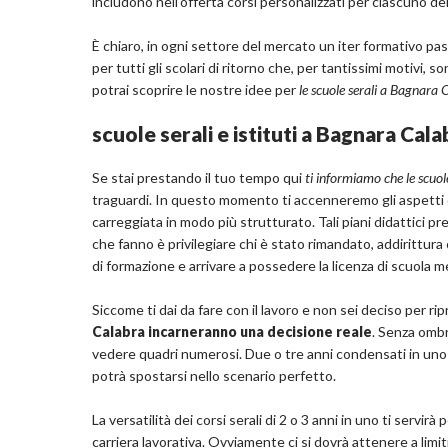
includono nell'offerta corsi personalizzati per ciascuno de
È chiaro, in ogni settore del mercato un iter formativo p
per tutti gli scolari di ritorno che, per tantissimi motivi
potrai scoprire le nostre idee per
le scuole serali a Bagnara
scuole serali e istituti a Bagnara Cal
Se stai prestando il tuo tempo qui
ti informiamo che le scuol
traguardi. In questo momento ti accenneremo gli aspetti d
carreggiata in modo più strutturato. Tali piani didattici prev
che fanno è privilegiare chi è stato rimandato, addirittur
di formazione e arrivare a possedere la licenza di scuola m
Siccome ti dai da fare con il lavoro e non sei deciso per ri
Calabra incarneranno una decisione reale
. Senza ombr
vedere quadri numerosi. Due o tre anni condensati in uno 
potrà spostarsi nello scenario perfetto.
La versatilità dei corsi serali di 2 o 3 anni in uno ti servir
carriera lavorativa. Ovviamente ci si dovrà attenere a lim