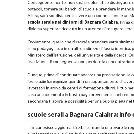
Conseguentemente, non sarà problematico distinguere uno 
ostacoli, tornare sui banchi di scuola e prendere in mano 
Allora, sarà soddisfacente avere una connessione e un Mac
scuola serale nei dintorni di Bagnara Calabra
. Prima 
diploma superiore ricevuto in un ateneo di recupero seral
Ovviamente, quello che riuscirai a prendere varrà similme
liceo pedagogico, o in un altro indirizzo di fascia identica
Ministero dell'istruzione, dell'università e della ricerca
l'iscrizione, di conseguenza non perdere la concentrazion
Dunque, prima di continuare ancora una precisazione: la
c
forma sulle tue esigenze
, quindi in un appuntamento di lavoro 
lavoratori in arrivo da centri di formazione diurni. Il tuo
casa un incremento in busta paga brevemente, nel tempo in
secondaria ti aprirà le possibilità per una buona piega nel 
scuole serali a Bagnara Calabra: info 
Ti incuriosisce aggiornarti? Stai tentando di trovare le reg
all'informazione di cui usufruire per quantificare i vari pun