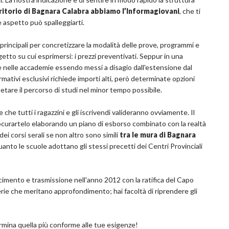
erritorio di Bagnara Calabra abbiamo l’Informagiovani
, che ti
le aspetto può spalleggiarti.
principali per concretizzare la modalità delle prove, programmi e
getto su cui esprimersi: i prezzi preventivati. Seppur in una
are nelle accademie essendo messi a disagio dall'estensione dal
mativi esclusivi richiede importi alti, però determinate opzioni
letare il percorso di studi nel minor tempo possibile.
he tutti i ragazzini e gli iscrivendi valideranno ovviamente. Il
rocurartelo elaborando un piano di esborso combinato con la realtà
dei corsi serali se non altro sono simili
tra le mura di Bagnara
uanto le scuole adottano gli stessi precetti dei Centri Provinciali
cimento e trasmissione nell'anno 2012 con la ratifica del Capo
rie che meritano approfondimento; hai facoltà di riprendere gli
ermina quella più conforme alle tue esigenze!