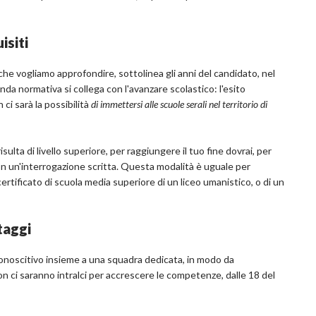
isiti
 che vogliamo approfondire, sottolinea gli anni del candidato, nel
da normativa si collega con l'avanzare scolastico: l'esito
 ci sarà la possibilità
di immettersi alle scuole serali nel territorio di
isulta di livello superiore, per raggiungere il tuo fine dovrai, per
on un'interrogazione scritta. Questa modalità è uguale per
ertificato di scuola media superiore di un liceo umanistico, o di un
taggi
conoscitivo insieme a una squadra dedicata, in modo da
n ci saranno intralci per accrescere le competenze, dalle 18 del