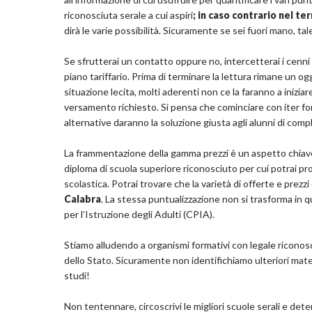
riconosciuta serale a cui aspiri
; in caso contrario nel t
dirà le varie possibilità. Sicuramente se sei fuori mano, ta
Se sfrutterai un contatto oppure no, intercetterai i cenni 
piano tariffario. Prima di terminare la lettura rimane un og
situazione lecita, molti aderenti non ce la faranno a inizi
versamento richiesto. Si pensa che cominciare con iter for
alternative daranno la soluzione giusta agli alunni di comp
La frammentazione della gamma prezzi è un aspetto chiave c
diploma di scuola superiore riconosciuto per cui potrai p
scolastica. Potrai trovare che la varietà di offerte e prezzi 
Calabra
. La stessa puntualizzazione non si trasforma in q
per l’Istruzione degli Adulti (CPIA).
Stiamo alludendo a organismi formativi con legale riconos
dello Stato. Sicuramente non identifichiamo ulteriori mate
studi!
Non tentennare, circoscrivi le migliori scuole serali e det