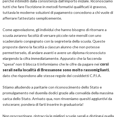
perché intimiditi dalla consistenza dall'importo iniziale. Riconosciamo
tutti che fare l'iscrizione in metodi formativi qualificati è gravoso,
tuttavia le moderne soluzioni di pagamento concedono a chi vuole di
afferrare l'attestato semplicemente.
Come agevolazione, gli individui che hanno bisogno di ritornare a
scuola avranno facoltà di versare piccole rate mensili con uno
scadenziario congegnato con la segreteria della scuola. Queste
proposte danno la facoltà a ciascun alunno che non potesse
permetterselo, di andare avanti e avere un diploma riconosciuto
elargendo la cifra immediatamente. Appurato che la faccenda
"spese" non ti blocca ti informiamo che le cifre da pagare nei
corsi
serali nella località di Bressanone sono molto rassomiglianti
,
dato che rispondono alle stesse regole dei cosiddetti C.P.I.A.
Stiamo alludendo a paritarie con riconoscimento dello Stato e
promulgamento nel duemila dodici grazie alla convalida della massima
carica dello Stato. Arrivato qua, non rinveniamo quesiti aggiuntivi da
sviscerare; pondera di farti inserire in graduatoria!
Non procrastinare, rintraccia le migliori scuole serali e distingui quella