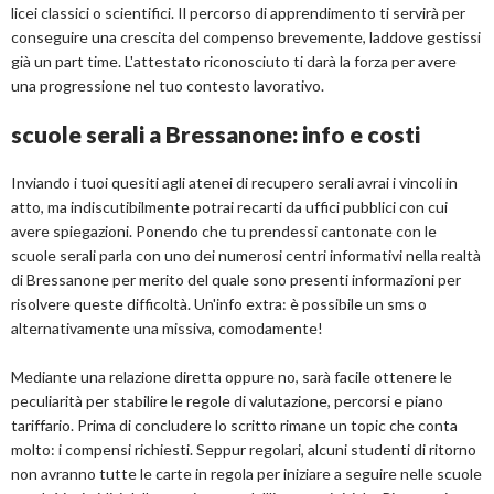
licei classici o scientifici. Il percorso di apprendimento ti servirà per
conseguire una crescita del compenso brevemente, laddove gestissi
già un part time. L'attestato riconosciuto ti darà la forza per avere
una progressione nel tuo contesto lavorativo.
scuole serali a Bressanone: info e costi
Inviando i tuoi quesiti agli atenei di recupero serali avrai i vincoli in
atto, ma indiscutibilmente potrai recarti da uffici pubblici con cui
avere spiegazioni. Ponendo che tu prendessi cantonate con le
scuole serali parla con uno dei numerosi centri informativi nella realtà
di Bressanone per merito del quale sono presenti informazioni per
risolvere queste difficoltà. Un'info extra: è possibile un sms o
alternativamente una missiva, comodamente!
Mediante una relazione diretta oppure no, sarà facile ottenere le
peculiarità per stabilire le regole di valutazione, percorsi e piano
tariffario. Prima di concludere lo scritto rimane un topic che conta
molto: i compensi richiesti. Seppur regolari, alcuni studenti di ritorno
non avranno tutte le carte in regola per iniziare a seguire nelle scuole