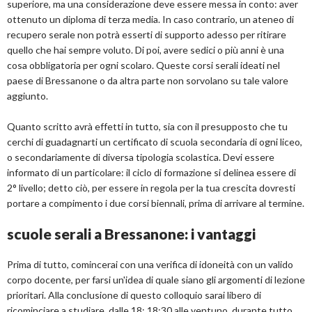
superiore, ma una considerazione deve essere messa in conto: aver
ottenuto un diploma di terza media. In caso contrario, un ateneo di
recupero serale non potrà esserti di supporto adesso per ritirare
quello che hai sempre voluto. Di poi, avere sedici o più anni è una
cosa obbligatoria per ogni scolaro. Queste corsi serali ideati nel
paese di Bressanone o da altra parte non sorvolano su tale valore
aggiunto.
Quanto scritto avrà effetti in tutto, sia con il presupposto che tu
cerchi di guadagnarti un certificato di scuola secondaria di ogni liceo,
o secondariamente di diversa tipologia scolastica. Devi essere
informato di un particolare: il ciclo di formazione si delinea essere di
2° livello; detto ciò, per essere in regola per la tua crescita dovresti
portare a compimento i due corsi biennali, prima di arrivare al termine.
scuole serali a Bressanone: i vantaggi
Prima di tutto, comincerai con una verifica di idoneità con un valido
corpo docente, per farsi un'idea di quale siano gli argomenti di lezione
prioritari. Alla conclusione di questo colloquio sarai libero di
ricominciare a studiare, dalle 18; 18:30 alle ventuno, durante tutto