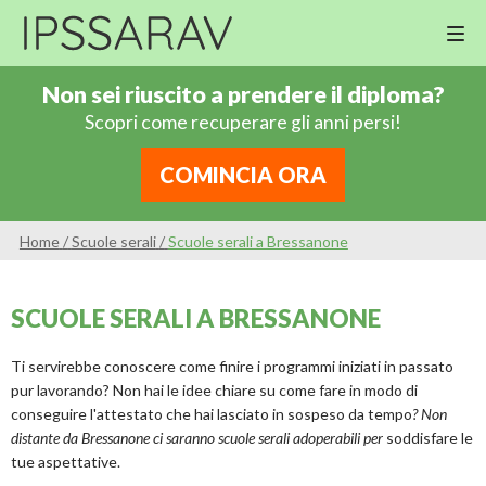
M
Cor
Non sei riuscito a prendere il diploma?
Di
Scopri come recuperare gli anni persi!
Ing
Re
COMINCIA ORA
An
Sco
Home
/
Scuole serali
/
Scuole serali a Bressanone
Sc
Pri
SCUOLE SERALI A BRESSANONE
Sc
Ser
Ti servirebbe conoscere come finire i programmi iniziati in passato
pur lavorando? Non hai le idee chiare su come fare in modo di
conseguire l'attestato che hai lasciato in sospeso da tempo
? Non
distante da Bressanone ci saranno scuole serali adoperabili per
soddisfare le
tue aspettative.