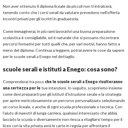
Non aver ottenuto il diploma liceale da piccoli non ti intralcerà,
tenendo conto che i corsi serali da valutare prevedono nell'offerta
incontri privati per gli iscritti in graduatoria.
Come immaginerai, in più rami lavorativi una buona preparazione
scolastica è consigliabile, ed è naturale che si possano riscontrare
percorsi formativi per tutti quelli che, per vari motivi, hanno fatto a
meno del diploma. Continua a leggere, potrai avere le cose da sapere
per le scuole serali a Enego nel dettaglio.
scuole serali e istituti a Enego: cosa sono?
Comprenderai tra poco
che le scuole serali a Enego risulteranno
una certezza per le
tue intenzioni. In seguito, scopriremo insieme
come devi prepararti per gli istituti d'istruzione serale e la strategia
per aprire meticolosamente un percorso personalizzato selezionando
un corso liceale, o anche di ogni scuola professionale o tecnica. Con
l'aiuto di maestri di lunga carriera, qualsiasi interessato che abbia
lasciato la scuola o diversamente non riesca a ritagliarsi tempo per il
liceo con la vita privata avrà le carte in regola per affrontare il