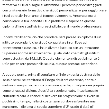
formativo e i tuoi bisogni, ti offriranno il percorso per destreggiarti
con un itinerario formativo che si può personalizzare, per raggiungere
i tuoi obiettivi in un arco di tempo ragionevole. Ancora prima di
consolidare la tua idoneità il tuo problema è sapere se questo
diploma di fine studi sia imprescindibile per il mondo professionale.
Inconfutabilmente, ciò che prenderai sarà pari ad un diploma di un
istituto secondario che si può conquistare in un liceo ad
orientamento classico, o in un diverso Istituto o in un Istruzione
Superiore approssimativamente uguale, dato che tutti gli istituti
sono attestati dal M.I.U.R. Questo elemento indiscutibilmente è
utile per essere preso nella scuola, dunque prestaci attenzione.
A questo punto, prima di seguitare un'info extra: la dottrina delle
scuole serali nel territorio di Enego risulterà coerente, per tale
motivo in una prova per una posizione aperta potrai passare proprio
come di ragazzi diplomati usciti da scuole private. Il tuo bagaglio
culturale ti darà la chance di ricevere un progressione di livello in
pochissimo tempo, nella circostanza in cui dovessi gestire una
mansione. Il diploma di scuola superiore di 2° grado ti darà gli