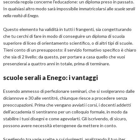
seconda regola concerne l'educazione: un diploma preso in passato.
In qualsiasi altro modo sarà impossibile immatricolarsi alle
scuole serali
nella realtà di Enego
.
Questo elemento ha validità in tutti i frangenti, sia congetturando
che tu cerchi di fare in modo di conseguire un diploma di scuola
superiore di liceo di orientamento scientifico, o di altri tipi di scuole.
Tieni conto di un presupposto: il servizio formativo specifico è chiaro
che sia di 2 livello; da questo, per portare a casa quello che vuoi
presenzierai a quattro anni in totale, prima di terminare.
scuole serali a Enego: i vantaggi
Essendo ammesso di perfezionare seminari, che si svolgeranno dalle
diciannove e 30 alle ventitré, chiunque riesce a procedere senza
preoccupazioni. Prima che vengano avviati i corsi, i docenti addetti
dell'accademia ti sentiranno per un colloquio formale, in modo da
stabilire i tuoi disegni e come agevolarti. Gli iscrivendo, di sicuro,
possono avere necessità eterogenee da mettere in conto.
Scegliendo tra varie scelte a cui rivolgerti, analizzando il tuo iter