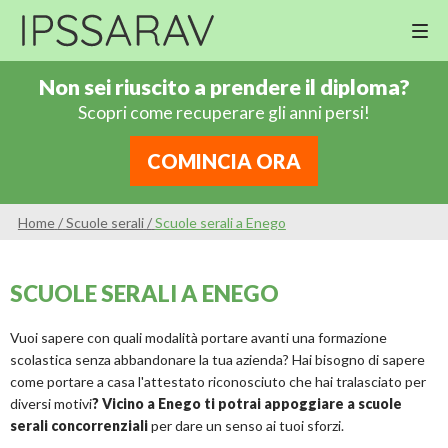
M
Cor
Non sei riuscito a prendere il diploma?
Di
Scopri come recuperare gli anni persi!
Ing
Re
COMINCIA ORA
An
Sco
Home
/
Scuole serali
/
Scuole serali a Enego
Sc
Pri
SCUOLE SERALI A ENEGO
Sc
Ser
Vuoi sapere con quali modalità portare avanti una formazione
scolastica senza abbandonare la tua azienda? Hai bisogno di sapere
come portare a casa l'attestato riconosciuto che hai tralasciato per
diversi motivi
? Vicino a Enego ti potrai appoggiare a scuole
serali concorrenziali
per dare un senso ai tuoi sforzi.