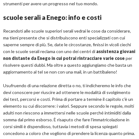
strumenti per avere un progresso nel tuo mondo.
scuole serali a Enego: info e costi
Recandoti alle scuole superiori serali vedrai le cose da considerare,
ma tieni presente che si distribuiscono enti specializzati con cui
saperne sempre di più. Se, date le circostanze, finissi in vicoli ciechi
con le scuole serali reclama con uno dei centri di
assistenza giovani
non distante da Enego in cui potrai rintracciare varie cose
per
risolvere questi dubbi. Ma oltre a questo aggiungiamo che basta un
aggiornamento al tel se non con una mail, in un battibaleno!
Usufruendo di una relazione diretta o no, ti indicheremo le info che
devi conoscere per riuscire ad ottenere le modalità di svolgimento
dei test, percorsi e costi. Prima di portare a termine il capitolo c'è un
elemento su cui discorrere: i valori. Seppure secondo le regole, molti
adulti non riescono a immettersi nelle scuole perché intimiditi dalla
somma dal primo esborso. È risaputo che fare l'immatricolazione in
corsi simili è dispendioso, tuttavia i metodi di spesa spiegati
concedono a coloro che vogliono di prendere la licenza quanto prima.