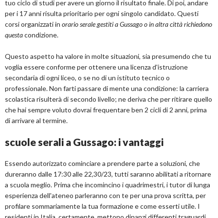
tuo ciclo di studi per avere un giorno il risultato finale. Di poi, andare
per i 17 anni risulta prioritario per ogni singolo candidato. Questi
corsi organizzati in
orario serale gestiti a Gussago o in altra città richiedono
questa
condizione.
Questo aspetto ha valore in molte situazioni, sia presumendo che tu
voglia essere conforme per ottenere una licenza d'istruzione
secondaria di ogni liceo, o se no di un istituto tecnico o
professionale. Non farti passare di mente una condizione: la carriera
scolastica risulterà di secondo livello; ne deriva che per ritirare quello
che hai sempre voluto dovrai frequentare ben 2 cicli di 2 anni, prima
di arrivare al termine.
scuole serali a Gussago: i vantaggi
Essendo autorizzato cominciare a prendere parte a soluzioni, che
dureranno dalle 17:30 alle 22,30/23, tutti saranno abilitati a ritornare
a scuola meglio. Prima che incomincino i quadrimestri, i tutor di lunga
esperienza dell'ateneo parleranno con te per una prova scritta, per
profilare sommariamente la tua formazione e come esserti utile. I
residenti in Italia, certamente, mettono dinanzi differenti traguardi