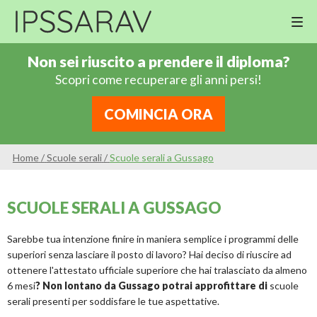
M
Cor
Non sei riuscito a prendere il diploma?
Di
Scopri come recuperare gli anni persi!
Ing
Re
COMINCIA ORA
An
Sco
Home
/
Scuole serali
/
Scuole serali a Gussago
Sc
Pri
SCUOLE SERALI A GUSSAGO
Sc
Ser
Sarebbe tua intenzione finire in maniera semplice i programmi delle
superiori senza lasciare il posto di lavoro? Hai deciso di riuscire ad
ottenere l'attestato ufficiale superiore che hai tralasciato da almeno
6 mesi
? Non lontano da Gussago potrai approfittare di
scuole
serali presenti per soddisfare le tue aspettative.