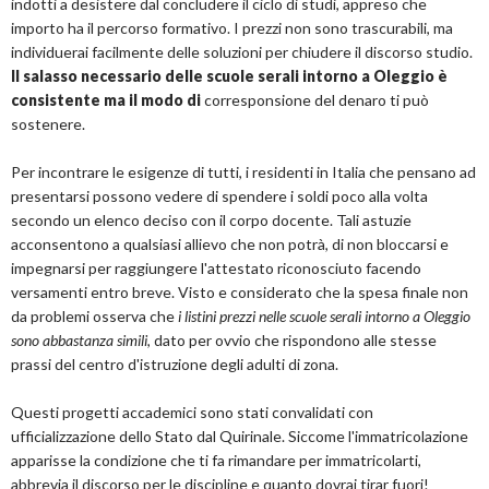
indotti a desistere dal concludere il ciclo di studi, appreso che
importo ha il percorso formativo. I prezzi non sono trascurabili, ma
individuerai facilmente delle soluzioni per chiudere il discorso studio.
Il salasso necessario delle scuole serali intorno a Oleggio è
consistente ma il modo di
corresponsione del denaro ti può
sostenere.
Per incontrare le esigenze di tutti, i residenti in Italia che pensano ad
presentarsi possono vedere di spendere i soldi poco alla volta
secondo un elenco deciso con il corpo docente. Tali astuzie
acconsentono a qualsiasi allievo che non potrà, di non bloccarsi e
impegnarsi per raggiungere l'attestato riconosciuto facendo
versamenti entro breve. Visto e considerato che la spesa finale non
da problemi osserva che
i listini prezzi nelle scuole serali intorno a Oleggio
sono abbastanza simili
, dato per ovvio che rispondono alle stesse
prassi del centro d'istruzione degli adulti di zona.
Questi progetti accademici sono stati convalidati con
ufficializzazione dello Stato dal Quirinale. Siccome l'immatricolazione
apparisse la condizione che ti fa rimandare per immatricolarti,
abbrevia il discorso per le discipline e quanto dovrai tirar fuori!