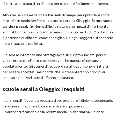
riuscire a assicurarsi un diploma per ottenere facilmente un lavoro.
Allorché hai una mansione e hai limiti di tempo per riprendere i corsi
di studio in modo perfetto,
le scuole serali a Oleggio formeranno
un'idea passabile
. Non è difficile notare che i mezzi di riferimento
sono abbondanti e utilizzano schemi non uguali per tutti. 2 o 3 anni in
1 potranno qualificarsi come consigliabili, e ogni soggetto si sposterà
nella situazione perfetta.
Il discorso interessa uno stratagemma su cui pronunciarsi per un
volenteroso candidato che debba gestire questa circostanza,
assolutamente. Gli atenei di recupero serali depongono gli intralci
per essere accettati, ma ricorda che si presenteranno principi di
spessore per i vari iscritti all'anno scolastico.
scuole serali a Oleggio: i requisiti
I corsi serali riescono a prepararti per prendere il diploma secondario,
però un'estimazione è basilare: entrare in possesso di
un'autocertificazione della licenza media. In alternativa, un ente