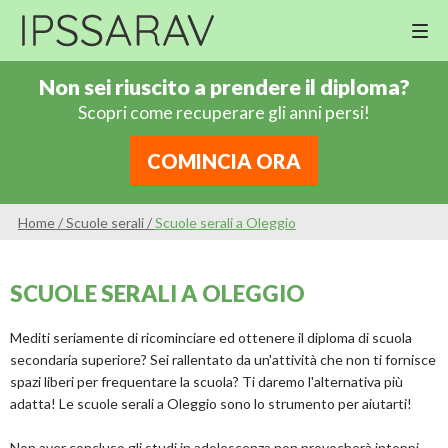
M
Cor
Non sei riuscito a prendere il diploma?
Di
Scopri come recuperare gli anni persi!
Ing
Re
COMINCIA ORA
An
Sco
Home
/
Scuole serali
/
Scuole serali a Oleggio
Sc
Pri
SCUOLE SERALI A OLEGGIO
Sc
Ser
Mediti seriamente di ricominciare ed ottenere il diploma di scuola
secondaria superiore? Sei rallentato da un'attività che non ti fornisce
spazi liberi per frequentare la scuola? Ti daremo l'alternativa più
adatta! Le scuole serali a Oleggio sono lo strumento per aiutarti!
Non aver concluso gli studi in adolescenza non provocherà intoppi,