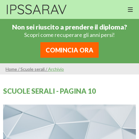
M
Cor
Non sei riuscito a prendere il diploma?
Di
Scopri come recuperare gli anni persi!
Ing
Re
COMINCIA ORA
An
Sco
Home
/
Scuole serali
/
Archivio
Sc
Pri
SCUOLE SERALI - PAGINA 10
Sc
Ser