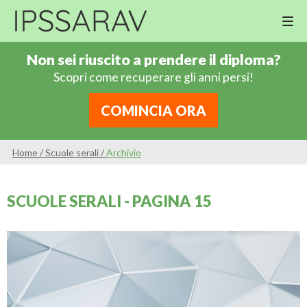
M
Cor
Non sei riuscito a prendere il diploma?
Di
Scopri come recuperare gli anni persi!
Ing
Re
COMINCIA ORA
An
Sco
Home
/
Scuole serali
/
Archivio
Sc
Pri
SCUOLE SERALI - PAGINA 15
Sc
Ser