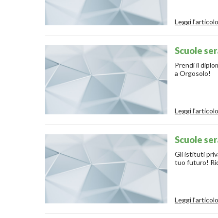
Leggi l'articol
Scuole ser
Prendi il diplo
a Orgosolo!
Leggi l'articol
Scuole sera
Gli istituti pr
tuo futuro! Ri
Leggi l'articol