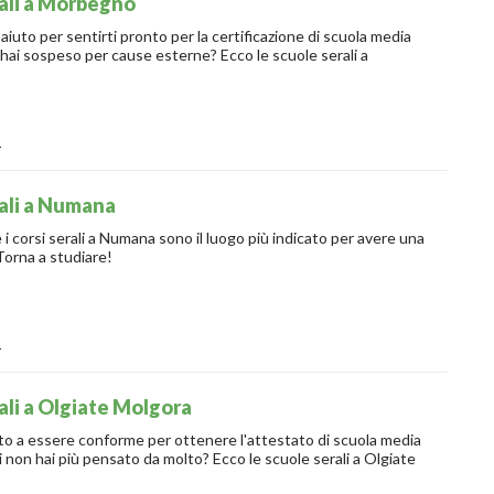
ali a Morbegno
sentirti pronto per la certificazione di scuola media
hai sospeso per cause esterne? Ecco le scuole serali a
o
ali a Numana
e i corsi serali a Numana sono il luogo più indicato per avere una
 Torna a studiare!
o
ali a Olgiate Molgora
sere conforme per ottenere l'attestato di scuola media
i non hai più pensato da molto? Ecco le scuole serali a Olgiate