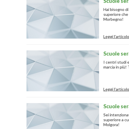
Scuole ser
Hai bisogno di aiuto per 
superiore che 
Morbegno!
Leggi l'articol
Scuole ser
I centri studi 
marcia in più!
Leggi l'articol
Scuole ser
Sei intenzionato a es
superiore a cu
Molgora!