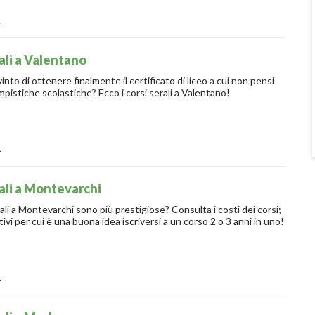
o
ali a Valentano
nto di ottenere finalmente il certificato di liceo a cui non pensi
pistiche scolastiche? Ecco i corsi serali a Valentano!
o
ali a Montevarchi
rali a Montevarchi sono più prestigiose? Consulta i costi dei corsi;
tivi per cui è una buona idea iscriversi a un corso 2 o 3 anni in uno!
o