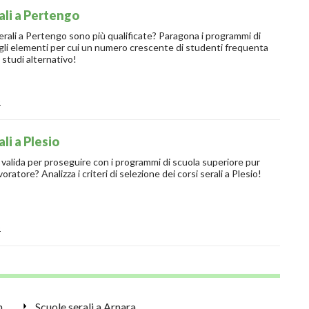
ali a Pertengo
erali a Pertengo sono più qualificate? Paragona i programmi di
: gli elementi per cui un numero crescente di studenti frequenta
 studi alternativo!
o
li a Plesio
 valida per proseguire con i programmi di scuola superiore pur
essendo un lavoratore? Analizza i criteri di selezione dei corsi serali a Plesio!
o
Regole nell'educazione dei bambini: perché sono importanti?
Scuole serali a Arnara