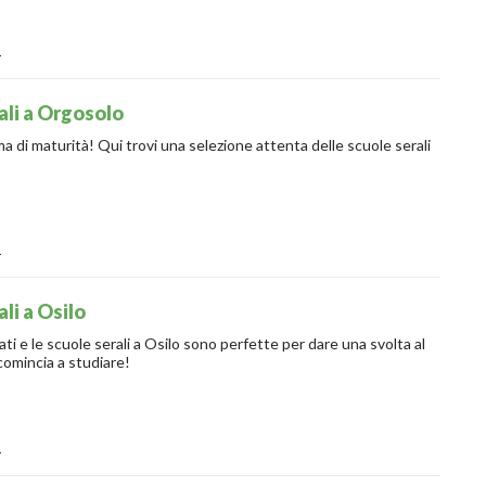
o
ali a Orgosolo
ma di maturità! Qui trovi una selezione attenta delle scuole serali
o
li a Osilo
ivati e le scuole serali a Osilo sono perfette per dare una svolta al
comincia a studiare!
o